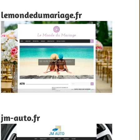
lemondedumariage.fr
jm-auto.fr